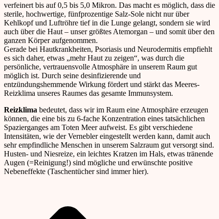
verfeinert bis auf 0,5 bis 5,0 Mikron. Das macht es möglich, dass die
sterile, hochwertige, fünfprozentige Salz-Sole nicht nur über
Kehlkopf und Luftröhre tief in die Lunge gelangt, sondern sie wird
auch über die Haut – unser größtes Atemorgan – und somit über den
ganzen Körper aufgenommen.
Gerade bei Hautkrankheiten, Psoriasis und Neurodermitis empfiehlt
es sich daher, etwas „mehr Haut zu zeigen“, was durch die
persönliche, vertrauensvolle Atmosphäre in unserem Raum gut
möglich ist. Durch seine desinfizierende und
entzündungshemmende Wirkung fördert und stärkt das Meeres-
Reizklima unseres Raumes das gesamte Immunsystem.
Reizklima
bedeutet, dass wir im Raum eine Atmosphäre erzeugen
können, die eine bis zu 6-fache Konzentration eines tatsächlichen
Spazierganges am Toten Meer aufweist. Es gibt verschiedene
Intensitäten, wie der Vernebler eingestellt werden kann, damit auch
sehr empfindliche Menschen in unserem Salzraum gut versorgt sind.
Husten- und Niesreize, ein leichtes Kratzen im Hals, etwas tränende
Augen (=Reinigung!) sind mögliche und erwünschte positive
Nebeneffekte (Taschentücher sind immer hier).