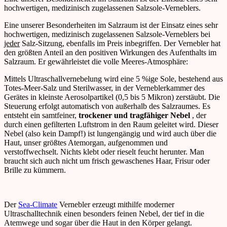
hochwertigen, medizinisch zugelassenen Salzsole-Verneblers.
Eine unserer Besonderheiten im Salzraum ist der Einsatz eines sehr
hochwertigen, medizinisch zugelassenen Salzsole-Verneblers bei
jeder
Salz-Sitzung, ebenfalls im Preis inbegriffen. Der Vernebler hat
den größten Anteil an den positiven Wirkungen des Aufenthalts im
Salzraum. Er gewährleistet die volle Meeres-Atmosphäre:
Mittels Ultraschallvernebelung wird eine 5 %ige Sole, bestehend aus
Totes-Meer-Salz und Sterilwasser, in der Verneblerkammer des
Gerätes in kleinste Aerosolpartikel (0,5 bis 5 Mikron) zerstäubt. Die
Steuerung erfolgt automatisch von außerhalb des Salzraumes. Es
entsteht ein samtfeiner,
trockener und tragfähiger Nebel
, der
durch einen gefilterten Luftstrom in den Raum geleitet wird. Dieser
Nebel (also kein Dampf!) ist lungengängig und wird auch über die
Haut, unser größtes Atemorgan, aufgenommen und
verstoffwechselt. Nichts klebt oder rieselt feucht herunter. Man
braucht sich auch nicht um frisch gewaschenes Haar, Frisur oder
Brille zu kümmern.
Der
Sea-Climate
Vernebler erzeugt mithilfe moderner
Ultraschalltechnik einen besonders feinen Nebel, der tief in die
Atemwege und sogar über die Haut in den Körper gelangt.