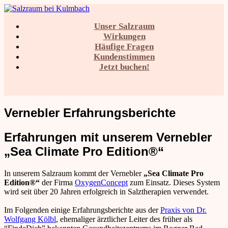
Unser Salzraum
Salzraum bei Kulmbach
Wirkungen
Häufige Fragen
Kundenstimmen
Jetzt buchen!
Vernebler Erfahrungsberichte
Unser Salzraum
Erfahrungen mit unserem Vernebler
„Sea Climate Pro Edition®“
Wirkungen
In unserem Salzraum kommt der Vernebler
„Sea Climate Pro
Häufige Fragen
Edition®“
der Firma
OxygenConcept
zum Einsatz. Dieses System
wird seit über 20 Jahren erfolgreich in Salztherapien verwendet.
Im Folgenden einige Erfahrungsberichte aus der
Praxis von Dr.
Kundenstimmen
Wolfgang Kölbl
, ehemaliger ärztlicher Leiter des früher als