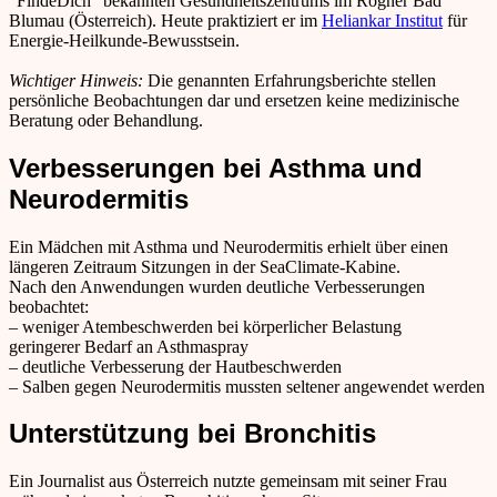
“FindeDich” bekannten Gesundheitszentrums im Rogner Bad
Blumau (Österreich). Heute praktiziert er im
Heliankar Institut
für
Jetzt buchen!
Energie-Heilkunde-Bewusstsein.
Wichtiger Hinweis:
Die genannten Erfahrungsberichte stellen
persönliche Beobachtungen dar und ersetzen keine medizinische
Beratung oder Behandlung.
Verbesserungen bei Asthma und
Neurodermitis
Ein Mädchen mit Asthma und Neurodermitis erhielt über einen
längeren Zeitraum Sitzungen in der SeaClimate-Kabine.
Nach den Anwendungen wurden deutliche Verbesserungen
beobachtet:
– weniger Atembeschwerden bei körperlicher Belastung
geringerer Bedarf an Asthmaspray
– deutliche Verbesserung der Hautbeschwerden
– Salben gegen Neurodermitis mussten seltener angewendet werden
Unterstützung bei Bronchitis
Ein Journalist aus Österreich nutzte gemeinsam mit seiner Frau